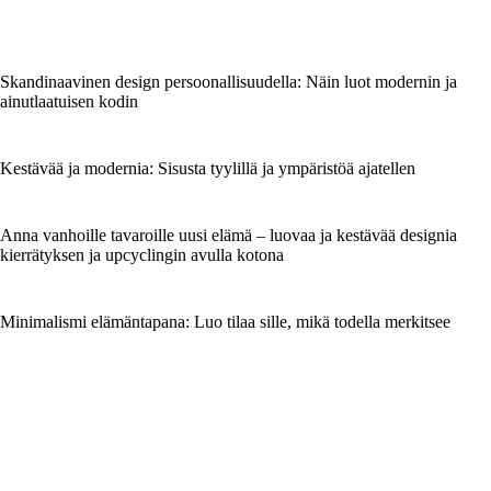
Skandinaavinen design persoonallisuudella: Näin luot modernin ja
ainutlaatuisen kodin
Kestävää ja modernia: Sisusta tyylillä ja ympäristöä ajatellen
Anna vanhoille tavaroille uusi elämä – luovaa ja kestävää designia
kierrätyksen ja upcyclingin avulla kotona
Minimalismi elämäntapana: Luo tilaa sille, mikä todella merkitsee