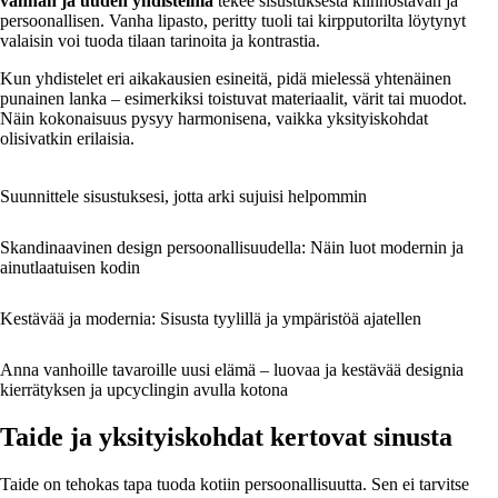
vanhan ja uuden yhdistelmä
tekee sisustuksesta kiinnostavan ja
persoonallisen. Vanha lipasto, peritty tuoli tai kirpputorilta löytynyt
valaisin voi tuoda tilaan tarinoita ja kontrastia.
Kun yhdistelet eri aikakausien esineitä, pidä mielessä yhtenäinen
punainen lanka – esimerkiksi toistuvat materiaalit, värit tai muodot.
Näin kokonaisuus pysyy harmonisena, vaikka yksityiskohdat
olisivatkin erilaisia.
Suunnittele sisustuksesi, jotta arki sujuisi helpommin
Skandinaavinen design persoonallisuudella: Näin luot modernin ja
ainutlaatuisen kodin
Kestävää ja modernia: Sisusta tyylillä ja ympäristöä ajatellen
Anna vanhoille tavaroille uusi elämä – luovaa ja kestävää designia
kierrätyksen ja upcyclingin avulla kotona
Taide ja yksityiskohdat kertovat sinusta
Taide on tehokas tapa tuoda kotiin persoonallisuutta. Sen ei tarvitse