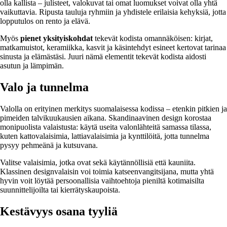
olla kallista – julisteet, valokuvat tai omat luomukset voivat olla yhtä
vaikuttavia. Ripusta tauluja ryhmiin ja yhdistele erilaisia kehyksiä, jotta
lopputulos on rento ja elävä.
Myös
pienet yksityiskohdat
tekevät kodista omannäköisen: kirjat,
matkamuistot, keramiikka, kasvit ja käsintehdyt esineet kertovat tarinaa
sinusta ja elämästäsi. Juuri nämä elementit tekevät kodista aidosti
asutun ja lämpimän.
Valo ja tunnelma
Valolla on erityinen merkitys suomalaisessa kodissa – etenkin pitkien ja
pimeiden talvikuukausien aikana. Skandinaavinen design korostaa
monipuolista valaistusta: käytä useita valonlähteitä samassa tilassa,
kuten kattovalaisimia, lattiavalaisimia ja kynttilöitä, jotta tunnelma
pysyy pehmeänä ja kutsuvana.
Valitse valaisimia, jotka ovat sekä käytännöllisiä että kauniita.
Klassinen designvalaisin voi toimia katseenvangitsijana, mutta yhtä
hyvin voit löytää persoonallisia vaihtoehtoja pieniltä kotimaisilta
suunnittelijoilta tai kierrätyskaupoista.
Kestävyys osana tyyliä