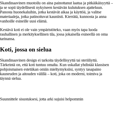
Skandinaavinen muotoilu on aina painottanut laatua ja pitkäikäisyyttä –
ja se sopii täydellisesti nykyiseen kestävän kulutuksen ajatteluun.
Panosta huonekaluihin, jotka kestävät aikaa ja käyttöä, ja valitse
materiaaleja, jotka patinoituvat kauniisti. Kierrätä, kunnosta ja anna
vanhoille esineille uusi elämä.
Kestävä koti ei ole vain ympäristöteko, vaan myös tapa luoda
rauhallinen ja merkityksellinen tila, jossa jokaisella esineellä on oma
tarinansa.
Koti, jossa on sielua
Skandinaavinen design ei tarkoita täydellisyyttä tai steriiliyttä.
Tärkeintä on, että koti tuntuu omalta. Kun uskallat yhdistää klassisen
pohjoismaisen estetiikan omiin mieltymyksiisi, syntyy tasapaino
kauneuden ja aitouden välillä – koti, joka on moderni, toimiva ja
täynnä sielua.
Suunnittele sisustuksesi, jotta arki sujuisi helpommin