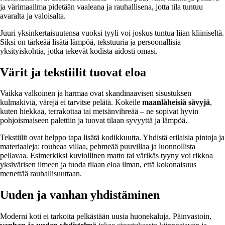
ja värimaailma pidetään vaaleana ja rauhallisena, jotta tila tuntuu
avaralta ja valoisalta.
Juuri yksinkertaisuutensa vuoksi tyyli voi joskus tuntua liian kliiniseltä.
Siksi on tärkeää lisätä lämpöä, tekstuuria ja persoonallisia
yksityiskohtia, jotka tekevät kodista aidosti omasi.
Värit ja tekstiilit tuovat eloa
Vaikka valkoinen ja harmaa ovat skandinaavisen sisustuksen
kulmakiviä, värejä ei tarvitse pelätä. Kokeile
maanläheisiä sävyjä
,
kuten hiekkaa, terrakottaa tai metsänvihreää – ne sopivat hyvin
pohjoismaiseen palettiin ja tuovat tilaan syvyyttä ja lämpöä.
Tekstiilit ovat helppo tapa lisätä kodikkuutta. Yhdistä erilaisia pintoja ja
materiaaleja: rouheaa villaa, pehmeää puuvillaa ja luonnollista
pellavaa. Esimerkiksi kuviollinen matto tai värikäs tyyny voi rikkoa
yksivärisen ilmeen ja tuoda tilaan eloa ilman, että kokonaisuus
menettää rauhallisuuttaan.
Uuden ja vanhan yhdistäminen
Moderni koti ei tarkoita pelkästään uusia huonekaluja. Päinvastoin,