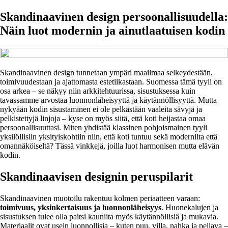
Skandinaavinen design persoonallisuudella:
Näin luot modernin ja ainutlaatuisen kodin
Skandinaavinen design tunnetaan ympäri maailmaa selkeydestään,
toimivuudestaan ja ajattomasta estetiikastaan. Suomessa tämä tyyli on
osa arkea – se näkyy niin arkkitehtuurissa, sisustuksessa kuin
tavassamme arvostaa luonnonläheisyyttä ja käytännöllisyyttä. Mutta
nykyään kodin sisustaminen ei ole pelkästään vaaleita sävyjä ja
pelkistettyjä linjoja – kyse on myös siitä, että koti heijastaa omaa
persoonallisuuttasi. Miten yhdistää klassinen pohjoismainen tyyli
yksilöllisiin yksityiskohtiin niin, että koti tuntuu sekä modernilta että
omannäköiseltä? Tässä vinkkejä, joilla luot harmonisen mutta elävän
kodin.
Skandinaavisen designin peruspilarit
Skandinaavinen muotoilu rakentuu kolmen periaatteen varaan:
toimivuus, yksinkertaisuus ja luonnonläheisyys
. Huonekalujen ja
sisustuksen tulee olla paitsi kauniita myös käytännöllisiä ja mukavia.
Materiaalit ovat usein luonnollisia – kuten puu, villa, nahka ja pellava –